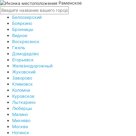
Раменское
Белоозерский
Бояркино
Бронницы
Видное
Воскресенск
Гжель
Домодедово
Егорьевск
Железнодорожный
Жуковский
Заворово
Климовск
Коломна
Куровское
Лыткарино
Люберцы
Малино
Михнево
Москва
Ногинск