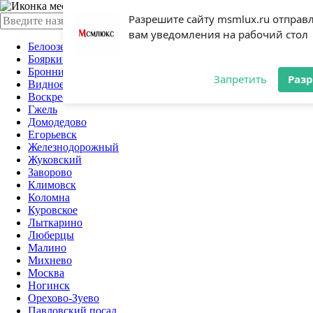
Раменское
Разрешите сайту msmlux.ru отправ
вам уведомления на рабочий стол
Белоозерский
Бояркино
Бронницы
Запретить
Раз
Видное
Воскресенск
Гжель
Домодедово
Егорьевск
Железнодорожный
Жуковский
Заворово
Климовск
Коломна
Куровское
Лыткарино
Люберцы
Малино
Михнево
Москва
Ногинск
Орехово-Зуево
Павловский посад