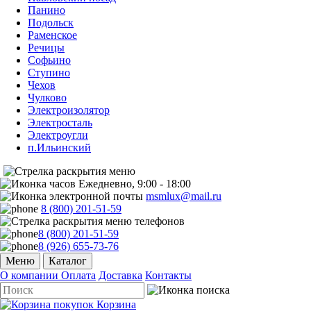
Панино
Подольск
Раменское
Речицы
Софьино
Ступино
Чехов
Чулково
Электроизолятор
Электросталь
Электроугли
п.Ильинский
Ежедневно, 9:00 - 18:00
msmlux@mail.ru
8 (800) 201-51-59
8 (800) 201-51-59
8 (926) 655-73-76
Меню
Каталог
О компании
Оплата
Доставка
Контакты
Корзина