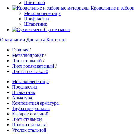
Плита осб
Кровельные и забор
Металлочерепица
Профнастил
Штакетник
Сухие смеси
О компании
Доставка
Контакты
Главная
/
Металлопрокат
/
Лист стальной
/
Лист горячекатаный
/
Лист 8 г/к 1.5х3.0
Металлочерепица
Профнастил
Штакетник
Арматура
Композитная арматура
Труба профильная
Квадрат стальной
Лист стальной
Полоса стальная
Уголок стальной