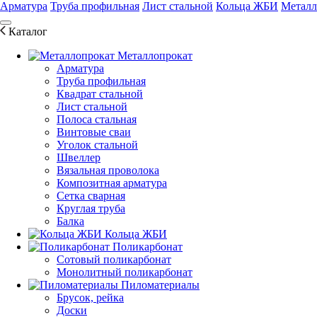
Арматура
Труба профильная
Лист стальной
Кольца ЖБИ
Металл
Каталог
Металлопрокат
Арматура
Труба профильная
Квадрат стальной
Лист стальной
Полоса стальная
Винтовые сваи
Уголок стальной
Швеллер
Вязальная проволока
Композитная арматура
Сетка сварная
Круглая труба
Балка
Кольца ЖБИ
Поликарбонат
Сотовый поликарбонат
Монолитный поликарбонат
Пиломатериалы
Брусок, рейка
Доски