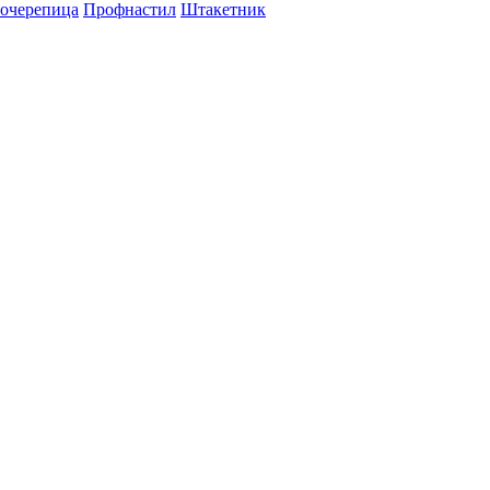
очерепица
Профнастил
Штакетник