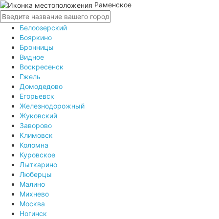
Раменское
Белоозерский
Бояркино
Бронницы
Видное
Воскресенск
Гжель
Домодедово
Егорьевск
Железнодорожный
Жуковский
Заворово
Климовск
Коломна
Куровское
Лыткарино
Люберцы
Малино
Михнево
Москва
Ногинск