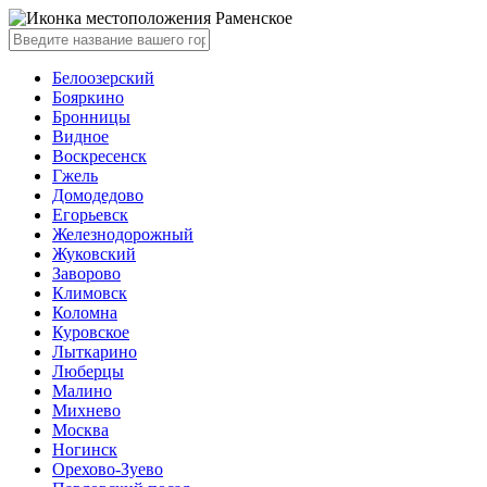
Раменское
Белоозерский
Бояркино
Бронницы
Видное
Воскресенск
Гжель
Домодедово
Егорьевск
Железнодорожный
Жуковский
Заворово
Климовск
Коломна
Куровское
Лыткарино
Люберцы
Малино
Михнево
Москва
Ногинск
Орехово-Зуево