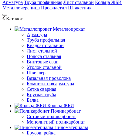
Арматура
Труба профильная
Лист стальной
Кольца ЖБИ
Металлочерепица
Профнастил
Штакетник
Каталог
Металлопрокат
Арматура
Труба профильная
Квадрат стальной
Лист стальной
Полоса стальная
Винтовые сваи
Уголок стальной
Швеллер
Вязальная проволока
Композитная арматура
Сетка сварная
Круглая труба
Балка
Кольца ЖБИ
Поликарбонат
Сотовый поликарбонат
Монолитный поликарбонат
Пиломатериалы
Брусок, рейка