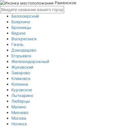
Раменское
Белоозерский
Бояркино
Бронницы
Видное
Воскресенск
Гжель
Домодедово
Егорьевск
Железнодорожный
Жуковский
Заворово
Климовск
Коломна
Куровское
Лыткарино
Люберцы
Малино
Михнево
Москва
Ногинск