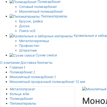
Поликарбонат
Сотовый поликарбонат
Монолитный поликарбонат
Пиломатериалы
Брусок, рейка
Доски
Плита осб
Кровельные и забо
Металлочерепица
Профнастил
Штакетник
Сухие смеси
О компании
Доставка
Контакты
Главная
/
Поликарбонат
/
Монолитный поликарбонат
/
Монолитный прозрачный поликарбонат 12 мм
Металлопрокат
Кольца жби
Монол
Поликарбонат
Пиломатериалы